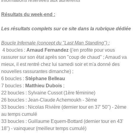
Informations réservées aux adhérents
Résultats du week-end :
Les résultats complets sur ce site dans la rubrique dédiée
Boucle Infernale (concept du "Last Man Standing") :
4 boucles :
Arnaud Fernandez
(j'en profite pour vous
rassurer sur son état après son "coup de chaud" ; Arnaud va
mieux, il est rentré chez lui samedi soir et m'a donné des
nouvelles rassurantes dimanche) ;
6 boucles :
Stéphane Belleau
7 boucles :
Matthieu Dubois
;
22 boucles : Sylvaine Cussot (1ère féminine)
26 boucles : Jean-Claude Achemoukh - 3ème
33 boucles : Nicolas Rivière (dernier tour en 37' 50") - 2ème
au temps cumulé
33 boucles : Guillaume Equem-Bottard (dernier tour en 43'
18") - vainqueur (meilleur temps cumulé)