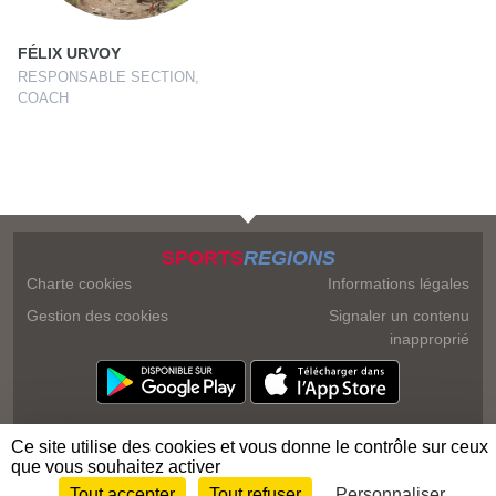
FÉLIX URVOY
RESPONSABLE SECTION,
COACH
SPORTS
REGIONS
Charte cookies
Informations légales
Gestion des cookies
Signaler un contenu
inapproprié
Ce site utilise des cookies et vous donne le contrôle sur ceux
que vous souhaitez activer
Tout accepter
Tout refuser
Personnaliser
Envie de participer ?