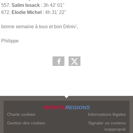
557.
Salim Issack
: 3h 42' 01"
672.
Elodie Michel
: 4h 31' 22"
bonne semaine à tous et bon Déniv',
Philippe
SPORTS
REGIONS
Charte cookies
Informations légales
Gestion des cookies
Signaler un contenu
inapproprié