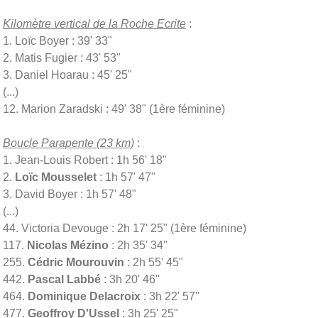
Kilomètre vertical de la Roche Ecrite
:
1. Loïc Boyer : 39' 33"
2. Matis Fugier : 43' 53"
3. Daniel Hoarau : 45' 25"
(...)
12. Marion Zaradski : 49' 38" (1ère féminine)
Boucle Parapente (23 km)
:
1. Jean-Louis Robert : 1h 56' 18"
2.
Loïc Mousselet
: 1h 57' 47"
3. David Boyer : 1h 57' 48"
(...)
44. Victoria Devouge : 2h 17' 25" (1ère féminine)
117.
Nicolas Mézino
: 2h 35' 34"
255.
Cédric Mourouvin
: 2h 55' 45"
442.
Pascal Labbé
: 3h 20' 46"
464.
Dominique Delacroix
: 3h 22' 57"
477.
Geoffroy D'Ussel
: 3h 25' 25"