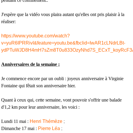
pendant ce confinement..
J'espère que la vidéo vous plaira autant qu'elles ont pris plaisir à la
réaliser:
https://www.youtube.com/watch?
v=yuR6IPRRivI&feature=youtu.be&fbclid=IwAR1cLNdrLBt-
ydPTuWJD8H4mH7sZm8T0u833OzyNhd7S_ECxT_koyRcF
Anniversaires de la semaine :
Je commence encore par un oubli : joyeux anniversaire à Virginie
Fontaine qui fêtait son anniversaire hier.
Quant à ceux qui, cette semaine, vont pouvoir s'offrir une balade
d'1,2 km pour leur anniversaire, les voici :
Lundi 11 mai :
Henri Thémèze
;
Dimanche 17 mai :
Pierre Léa
;