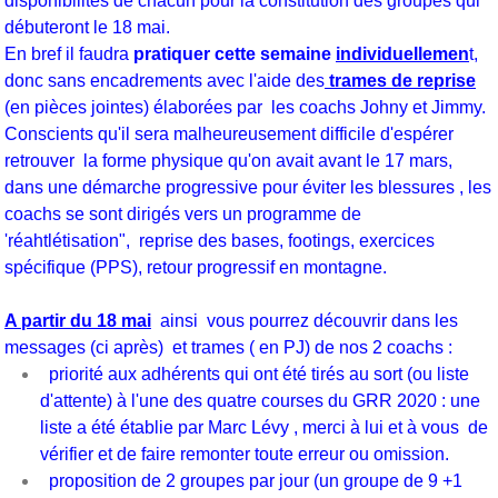
disponibilités de chacun pour la constitution des groupes qui
débuteront le 18 mai.
En bref il faudra
pratiquer cette semaine
individuellemen
t,
donc sans encadrements avec l'aide des
trames de reprise
(en pièces jointes) élaborées par les coachs Johny et Jimmy.
Conscients qu'il sera malheureusement difficile d'espérer
retrouver la forme physique qu'on avait avant le 17 mars,
dans une démarche progressive pour éviter les blessures , les
coachs se sont dirigés vers un programme de
'réahtlétisation", reprise des bases, footings, exercices
spécifique (PPS), retour progressif en montagne.
A partir du 18 mai
ainsi vous pourrez découvrir dans les
messages (ci après) et trames ( en PJ) de nos 2 coachs :
priorité aux adhérents qui ont été tirés au sort (ou liste
d'attente) à l'une des quatre courses du GRR 2020 : une
liste a été établie par Marc Lévy , merci à lui et à vous de
vérifier et de faire remonter toute erreur ou omission.
proposition de 2 groupes par jour (un groupe de 9 +1