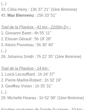
(...)
33. Célia Herry : 13h 37' 21" (1ère féminine)
45.
Max Bienvenu
: 15h 33' 51"
Trail de la Planèze - 41 km - 2100m D+ :
1. Giovanni Baret : 4h 55' 11"
2. Elouan Gérault : 5h 18' 28"
3. Alexis Pouvreau : 5h 30' 40"
(...)
26. Johanna Smith : 7h 22' 35" (1ère féminine)
Trail de la Planèze - 14 km :
1. Loick Lecoufflard : 1h 24' 37"
2. Pierre Maillot-Robert : 1h 32' 19"
3. Geoffrey Vivien : 1h 35' 31"
(...)
29. Michelle Hoarau : 1h 52' 06" (1ère féminine)
Foulées nocturnes de Sainte-Suzanne - 10 km :