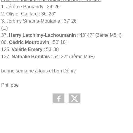
1. Jérôme Paniandy : 34' 26"
2. Olivier Gaillard : 36' 26"
3. Jérémy Sinama-Moutama : 37' 26"
(...)
37.
Harry Latchimy-Lachoumanin
: 43' 47" (3ème M5H)
86.
Cédric Mourouvin
: 50' 10"
125.
Valérie Emery
: 53' 38"
137.
Nathalie Bonifais
: 54' 22" (3ème M3F)
bonne semaine à tous et bon
Déniv
'
Philippe