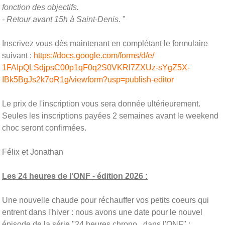
fonction des objectifs.
- Retour avant 15h à Saint-Denis.
"
Inscrivez vous dès maintenant en complétant le formulaire
suivant :
https://docs.google.com/
forms/d/e/
1FAIpQLSdjpsC00p1qF0q2S0VKRl7Z
XUz-sYgZ5X-
IBk5BgJs2k7oR1g/
viewform?usp=publish-editor
Le prix de l'inscription vous sera donnée ultérieurement.
Seules les inscriptions payées 2 semaines avant le weekend
choc seront confirmées.
Félix et Jonathan
Les 24 heures de l'ONF - édition 2026 :
Une nouvelle chaude pour réchauffer vos petits coeurs qui
entrent dans l'hiver : nous avons une date pour le nouvel
épisode de la série "24 heures chrono...dans l'ONF" :