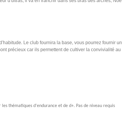
ur d'ultras, il va en franchir dans ses bras des arches, Noé
'habitude. Le club fournira la base, vous pourrez fournir un
t précieux car ils permettent de cultiver la convivialité au
ur les thématiques d'endurance et de d+. Pas de niveau requis