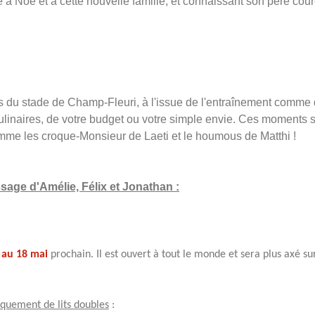
à Noé et à cette nouvelle famille, et connaissant son père coure
ns du stade de Champ-Fleuri, à l'issue de l'entraînement comme d
linaires, de votre budget ou votre simple envie. Ces moments son
omme les croque-Monsieur de Laeti et le houmous de Matthi !
sage d'Amélie, Félix et Jonathan :
 au 18 mai
prochain. Il est ouvert à tout le monde et sera plus axé s
quement de lits doubles
: