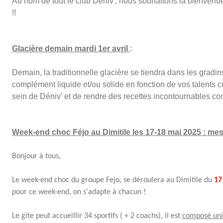
Au nom de tout le club Déniv', nous souhaitons la bienvenue 
!!
Glacière demain mardi 1er avril
:
Demain, la traditionnelle glacière se tiendra dans les gradi
complément liquide et/ou solide en fonction de vos talents cu
sein de Déniv' et de rendre des recettes incontournables c
Week-end choc Féjo au Dimitile les 17-18 mai 2025 : mes
Bonjour à tous,
Le week-end choc du groupe Fejo, se déroulera au Dimitile du
17
pour ce week-end, on s'adapte à chacun !
Le gite peut accueillir 34 sportifs ( + 2 coachs), il est
composé uni