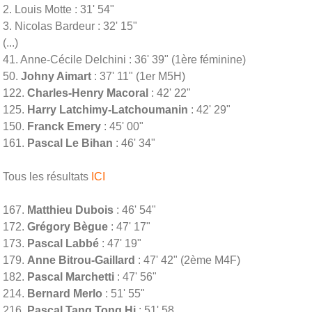
2. Louis Motte : 31' 54"
3. Nicolas Bardeur : 32' 15"
(...)
41. Anne-Cécile Delchini : 36' 39" (1ère féminine)
50.
Johny Aimart
: 37' 11" (1er M5H)
122.
Charles-Henry Macoral
: 42' 22"
125.
Harry Latchimy-Latchoumanin
: 42' 29"
150.
Franck Emery
: 45' 00"
161.
Pascal Le Bihan
: 46' 34"
Tous les résultats
ICI
167.
Matthieu Dubois
: 46' 54"
172.
Grégory Bègue
: 47' 17"
173.
Pascal Labbé
: 47' 19"
179.
Anne Bitrou-Gaillard
: 47' 42" (2ème M4F)
182.
Pascal Marchetti
: 47' 56"
214.
Bernard Merlo
: 51' 55"
216.
Pascal Tang Tong Hi
: 51' 58