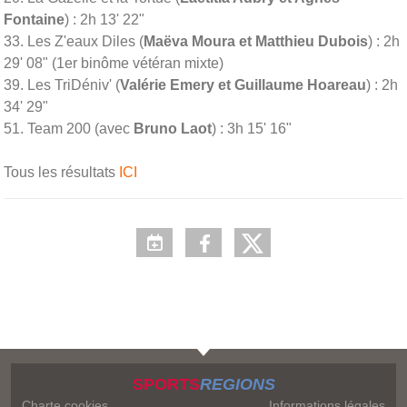
Fontaine
) : 2h 13' 22"
33. Les Z'eaux Diles (
Maëva Moura et Matthieu Dubois
) : 2h
29' 08" (1er binôme vétéran mixte)
39. Les TriDé
niv
' (
Valérie Emery et Guillaume Hoareau
) : 2h
34' 29"
51. Team 200 (avec
Bruno Laot
) : 3h 15' 16"
Tous les résultats
ICI
SPORTS
REGIONS
Charte cookies
Informations légales