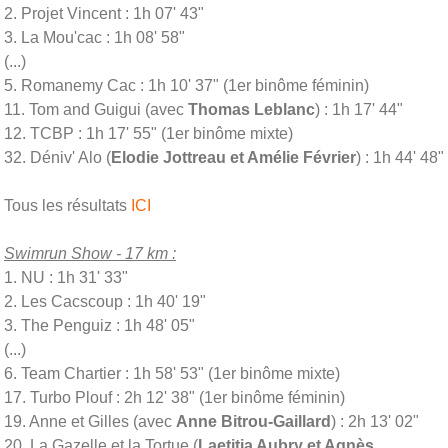
2. Projet Vincent : 1h 07' 43"
3. La Mou'cac : 1h 08' 58"
(...)
5. Romanemy Cac : 1h 10' 37" (1er binôme féminin)
11. Tom and Guigui (avec
Thomas Leblanc
) : 1h 17' 44"
12. TCBP : 1h 17' 55" (1er binôme mixte)
32. Dé
niv
' Alo (
Elodie Jottreau et Amélie Février
) : 1h 44' 48"
Tous les résultats
ICI
Swimrun Show - 17 km :
1. NU : 1h 31' 33"
2. Les Cacscoup : 1h 40' 19"
3. The Penguiz : 1h 48' 05"
(...)
6. Team Chartier : 1h 58' 53" (1er binôme mixte)
17. Turbo Plouf : 2h 12' 38" (1er binôme féminin)
19. Anne et Gilles (avec
Anne Bitrou-Gaillard
) : 2h 13' 02"
20. La Gazelle et la Tortue (
Laetitia Aubry et Agnès