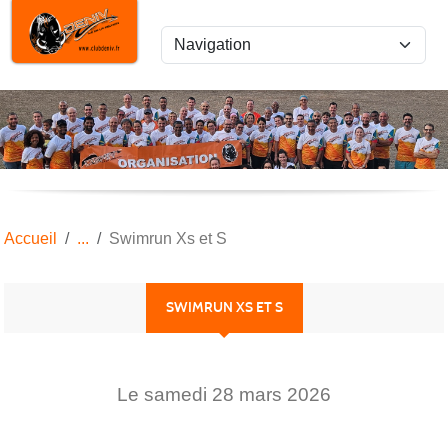
Panneau de gestion des cookies
Accueil
Swimrun Xs et S
SWIMRUN XS ET S
Le
samedi
28
mars
2026