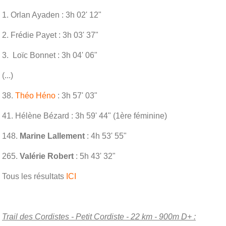
1. Orlan Ayaden : 3h 02' 12"
2. Frédie Payet : 3h 03' 37"
3. Loïc Bonnet : 3h 04' 06"
(...)
38.
Théo Héno
: 3h 57' 03"
41. Hélène Bézard : 3h 59' 44" (1ère féminine)
148.
Marine Lallement
: 4h 53' 55"
265.
Valérie Robert
: 5h 43' 32"
Tous les résultats
ICI
Trail des Cordistes - Petit Cordiste - 22 km - 900m D+ :